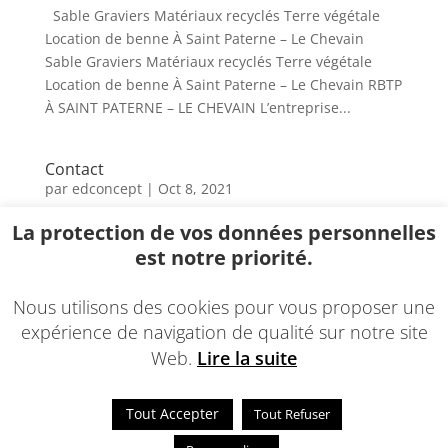
Sable Graviers Matériaux recyclés Terre végétale
Location de benne À Saint Paterne – Le Chevain
Sable Graviers Matériaux recyclés Terre végétale
Location de benne À Saint Paterne – Le Chevain RBTP
À SAINT PATERNE – LE CHEVAIN L’entreprise...
Contact
par
edconcept
|
Oct 8, 2021
La protection de vos données personnelles
LA PARCE DE MALÉFRE CONTACT Pour toute
est notre priorité.
demande de renseignements ou suggestions sur
notre site, n’hésitez pas à nous contacter, nous vous
répondrons dans les plus brefs délais. Contactez-
Nous utilisons des cookies pour vous proposer une
Nous E-mail rbtp@orange.fr Téléphone 06 75 19 22
expérience de navigation de qualité sur notre site
77 / 02 33 28 81 57...
Web.
Lire la suite
Tout Accepter
Tout Refuser
© 2021 - Une réalisation
EDConcept24.fr
-
Mentions