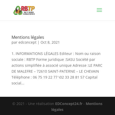
Mentions légales
par
edconcept
|
Oct 8, 2021
1. INFORMATIONS LÉGALES Editeur : Nom ou raison
sociale : ‌RBTP Forme juridique :SASU Société par
actions simplifiée à associé unique Adresse :LE PARC
DE MALEFRE – 72610 SAINT-PATERNE – LE CHEVAIN
Téléphone : 06 75 19 22 77 \02 33 28 81 57 Capital
social...
© 2021 - Une réalisation
EDConcept24.fr
-
Mentions
légales