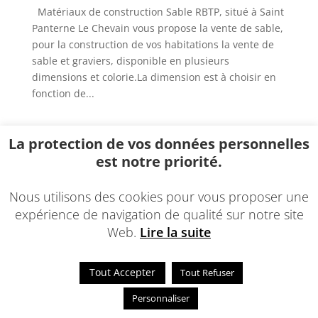
Matériaux de construction Sable RBTP, situé à Saint
Panterne Le Chevain vous propose la vente de sable,
pour la construction de vos habitations la vente de
sable et graviers, disponible en plusieurs
dimensions et colorie.La dimension est à choisir en
fonction de...
La protection de vos données personnelles
© 2021 - Une réalisation
EDConcept24.fr
-
Mentions
est notre priorité.
légales
Nous utilisons des cookies pour vous proposer une
expérience de navigation de qualité sur notre site
Web.
Lire la suite
Tout Accepter
Tout Refuser
Personnaliser